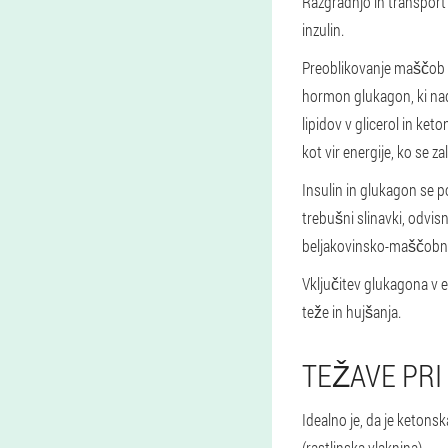
Razgradnjo in transpor
inzulin.
Preoblikovanje maščob 
hormon glukagon, ki na
lipidov v glicerol in keto
kot vir energije, ko se z
Insulin in glukagon se po
trebušni slinavki, odvis
beljakovinsko-maščobno
Vključitev glukagona v e
teže in hujšanja.
TEŽAVE PRI
Idealno je, da je ketons
(rastlinska vlaknina).