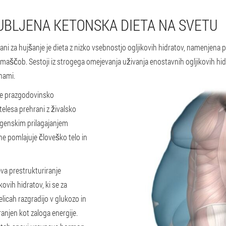
UBLJENA KETONSKA DIETA NA SVETU
ani za hujšanje je dieta z nizko vsebnostjo ogljikovih hidratov, namenjena
maščob. Sestoji iz strogega omejevanja uživanja enostavnih ogljikovih hid
nami.
je prazgodovinsko
telesa prehrani z živalsko
 genskim prilagajanjem
ne pomlajuje človeško telo in
va prestrukturiranje
vih hidratov, ki se za
licah razgradijo v glukozo in
hranjen kot zaloga energije.