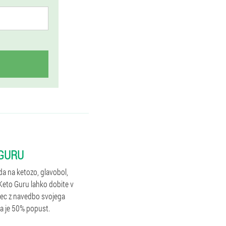
 GURU
a na ketozo, glavobol,
Keto Guru lahko dobite v
azec z navedbo svojega
ka je 50% popust.