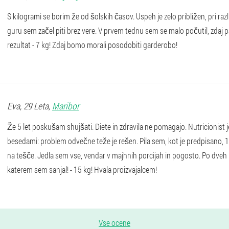
S kilogrami se borim že od šolskih časov. Uspeh je zelo približen, pri raz
guru sem začel piti brez vere. V prvem tednu sem se malo počutil, zdaj p
rezultat - 7 kg! Zdaj bomo morali posodobiti garderobo!
Eva
, 29 Leta,
Maribor
Že 5 let poskušam shujšati. Diete in zdravila ne pomagajo. Nutricionist 
besedami: problem odvečne teže je rešen. Pila sem, kot je predpisano, 1
na tešče. Jedla sem vse, vendar v majhnih porcijah in pogosto. Po dveh
katerem sem sanjal! - 15 kg! Hvala proizvajalcem!
Vse ocene