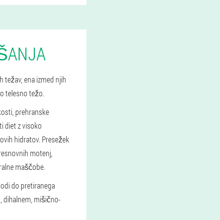
JŠANJA
h težav, ena izmed njih
no telesno težo.
ikosti, prehranske
ti diet z visoko
ovih hidratov. Presežek
presnovnih motenj,
eralne maščobe.
odi do pretiranega
, dihalnem, mišično-