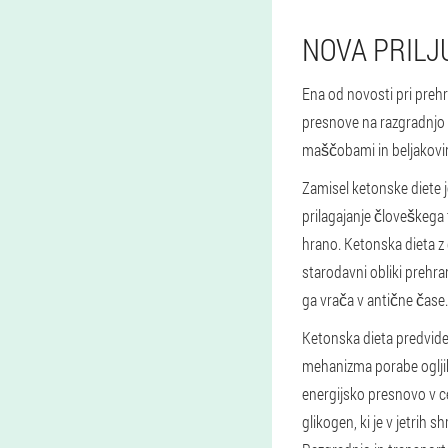
NOVA PRILJ
Ena od novosti pri prehr
presnove na razgradnjo 
maščobami in beljakovi
Zamisel ketonske diete 
prilagajanje človeškega 
hrano. Ketonska dieta z
starodavni obliki prehra
ga vrača v antične čase.
Ketonska dieta predvide
mehanizma porabe ogljiko
energijsko presnovo v ce
glikogen, ki je v jetrih s