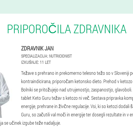
PRIPOROČILA ZDRAVNIKA
ZDRAVNIK JAN
SPECIALIZACIJA:
NUTRICIONIST
IZKUŠNJE:
11 LET
Težave s prehrano in prekomerno telesno težo so v Sloveniji p
kontraindicirana, priporočam ketonsko dieto. Prehod v ketozo j
Bolniki se pritožujejo nad utrujenostjo, zaspanostjo, glavobol
tablet Keto Guru težav s ketozo ni več. Sestava pripravka ko
energije, prehrane in živčne regulacije. Vsi, ki so ketozi dodal
Guru, so začutili val moči in energije ter dosegli rezultate in 
a se učinek izgube teže nadaljuje.