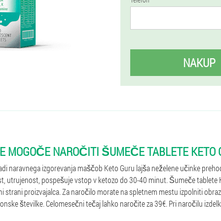
NAKUP
JE MOGOČE NAROČITI ŠUMEČE TABLETE KETO
adi naravnega izgorevanja maščob Keto Guru lajša neželene učinke prehod
ost, utrujenost, pospešuje vstop v ketozo do 30-40 minut. Šumeče tablete 
tni strani proizvajalca. Za naročilo morate na spletnem mestu izpolniti obr
onske številke. Celomesečni tečaj lahko naročite za 39€. Pri naročilu izdel