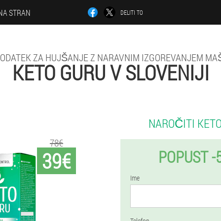
NA STRAN
DELITI TO
DODATEK ZA HUJŠANJE Z NARAVNIM IZGOREVANJEM M
KETO GURU V SLOVENIJI
NAROČITI KET
78€
POPUST -
39€
Ime
Telefon