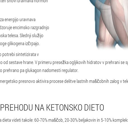
t teh snovi uravnava hormon
za energijo uravnava
dzoruje encimsko razgradnjo
nska telesa. Slednji služijo
aloge glikogena izčrpajo.
 potrebi sintetizirata v
no od sestave hrane. V primeru presežka ogljikovih hidratov v prehrani se spr
 prehrano pa glukagon nadomesti regulator.
nergetsko presnovo aktivira procese delitve lastnih maščobnih zalog v tel
 PREHODU NA KETONSKO DIETO
ka dieta videti takole: 60-70% maščob, 20-30% beljakovin in 5-10% kompleks