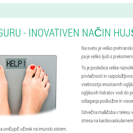
GURU - INOVATIVEN NAČIN HU
Na svetu je veliko prehranski
pa je veliko ljudi s prekomer
To je posledica velike raznol
privlačnosti in razpoložljivos
vsebnostjo enostavnih ogljik
ogljikovih hidratov vodi do 
odlaganja podkožne in visc
Odvečna maščoba v telesu v
stresa na kardiovaskularnem
a uničujoč učinek na imunski sistem.