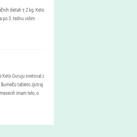
ličnih dietah ± 2 kg. Keto
a po 3. tednu vidim
je Keto Guruju svetoval z
 šumečo tableto zjutraj
 mesecih imam telo, o