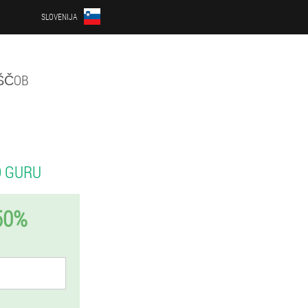
SLOVENIJA
AŠČOB
O GURU
50%