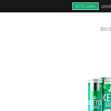
KETO GURU
URAD
BIO 