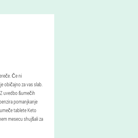
ereče. Če ni
e običajno za vas slab.
i. Z uvedbo šumečih
mpenzira pomanjkanje
i šumeče tablete Keto
v enem mesecu shujšali za